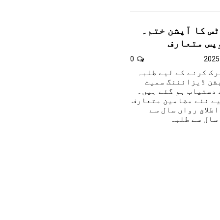
س کا آپشن ختم۔
پس متعارف
0
رک کرنے کے لیے طلبہ
یشن ڈیزائننگ سمیت
دستیاب ہو گئے ہیں۔
یے نئے مضامین متعارف
اطلاق رواں سال سے
سال سے طلبہ