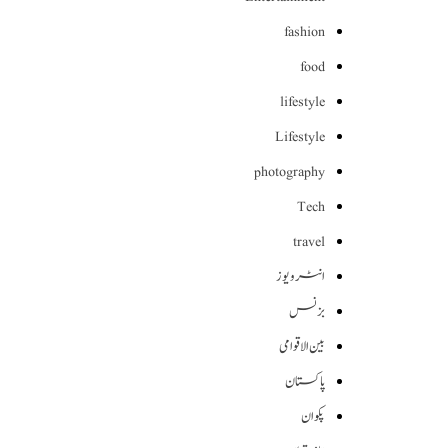
fashion
food
lifestyle
Lifestyle
photography
Tech
travel
انٹرویوز
بزنس
بین الاقوامی
پاکستان
پکوان