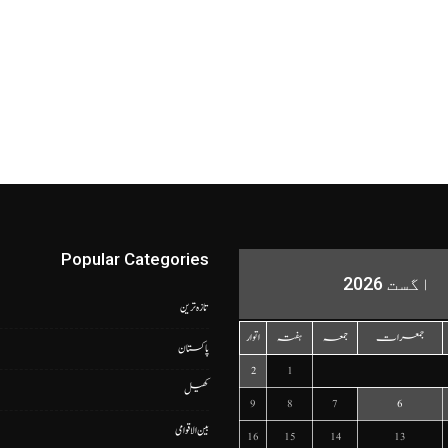
Popular Categories
اگست 2026
تازہ ترین
جمعرات
جمعہ
ہفتہ
اتوار
پاکستان
2
1
کھیل
9
8
7
6
بین الاقوامی
16
15
14
13