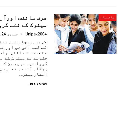
صرف سائنس اورآرٹ
پاکستان
میٹرک کے نئے گرو
Unipak2004
جنوری 24, 2025
لاہور۔پنجاب میں میٹ
کے لیے آئی ٹی اور ف
متعدد نئے اختیارات 
حکومت نے میٹرک کے ل
کروا دیے ہیں، جن کا 
ہوگا۔ آئندہ تعلیمی 
انفارمیشن…
READ MORE...