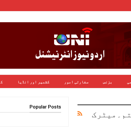
می
بزنس
سفارتی امور
کشمیر اور انڈیا
کھ
Popular Posts
ختم۔میٹرک