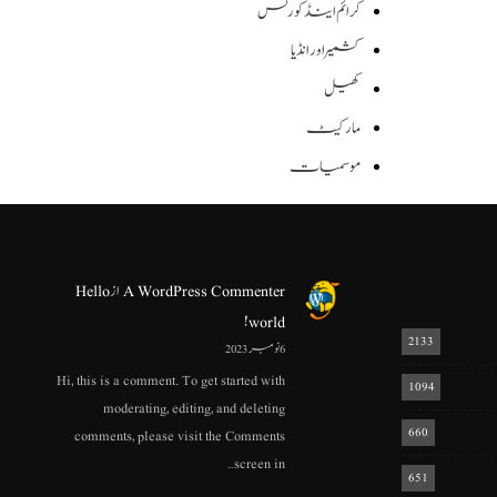
کرائم اینڈ کورٹس
کشمیر اور انڈیا
کھیل
مارکیٹ
موسمیات
A WordPress Commenter
از
Hello
world!
2133
6 نومبر 2023
Hi, this is a comment. To get started with
1094
moderating, editing, and deleting
660
comments, please visit the Comments
screen in…
651