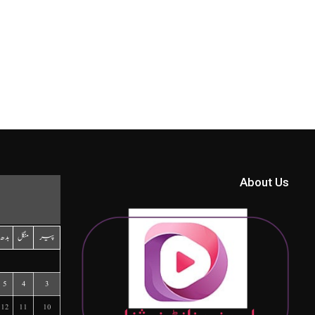
About Us
پیر
منگل
بدھ
5
4
3
12
11
10