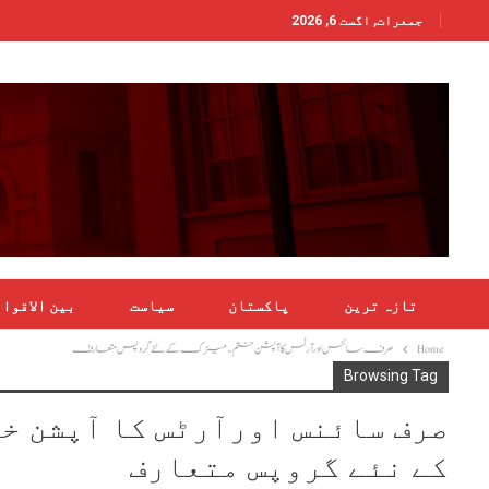
جمعرات, اگست 6, 2026
تازہ ترین
پاکستان
سیاست
بین الاقوا
Home
صرف سائنس اورآرٹس کا آپشن ختم۔میٹرک کے نئے گروپس متعارف
Browsing Tag
صرف سائنس اورآرٹس کا آپشن 
کے نئے گروپس متعارف