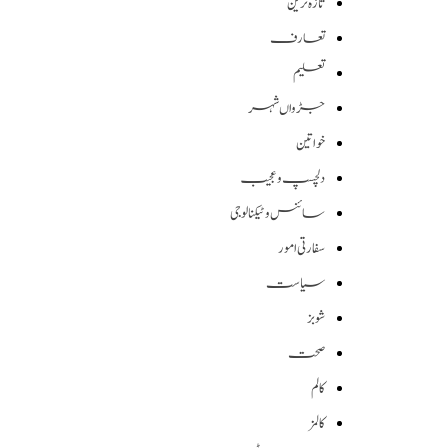
تازہ ترین
تعارف
تعلیم
جڑواں شہر
خواتین
دلچسپ و عجیب
سائنس وٹیکنالوجی
سفارتی امور
سیاست
شوبز
صحت
کالم
کالمز